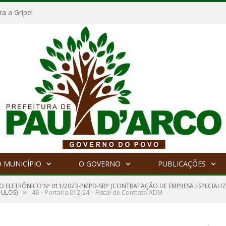
a a Gripe!
 MUNICÍPIO
O GOVERNO
PUBLICAÇÕES
O ELETRÔNICO Nº 011/2023-PMPD-SRP (CONTRATAÇÃO DE EMPRESA ESPECIALI
»
CULOS)
48 – Portaria 012-24 – Fiscal de Contrato ADM