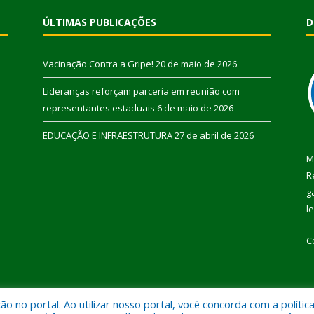
ÚLTIMAS PUBLICAÇÕES
D
Vacinação Contra a Gripe!
20 de maio de 2026
Lideranças reforçam parceria em reunião com
representantes estaduais
6 de maio de 2026
EDUCAÇÃO E INFRAESTRUTURA
27 de abril de 2026
M
R
g
l
C
 no portal. Ao utilizar nosso portal, você concorda com a polític