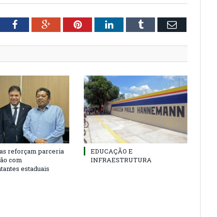
tter
Facebook
Google+
Pinterest
LinkedIn
Tumblr
Email
as reforçam parceria
EDUCAÇÃO E
ião com
INFRAESTRUTURA
tantes estaduais