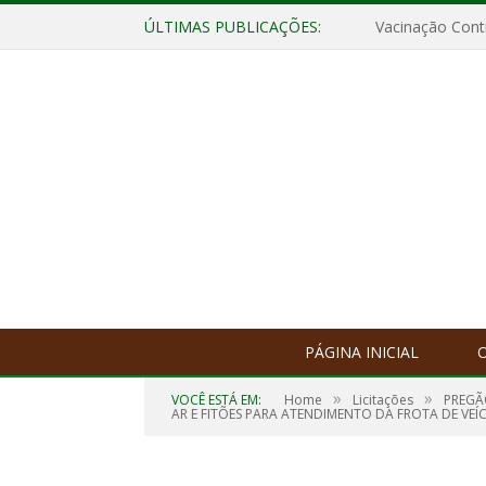
ÚLTIMAS PUBLICAÇÕES:
Vacinação Contr
PÁGINA INICIAL
O
»
»
VOCÊ ESTÁ EM:
Home
Licitações
PREGÃ
AR E FITÕES PARA ATENDIMENTO DA FROTA DE VEÍ