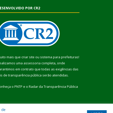
ESENVOLVIDO POR CR2
uito mais que
criar site
ou
sistema para prefeituras
!
ealizamos uma
assessoria
completa, onde
arantimos em contrato que todas as exigências das
eis de transparência pública
serão atendidas.
onheça o
PNTP
e o
Radar da Transparência Pública
a de