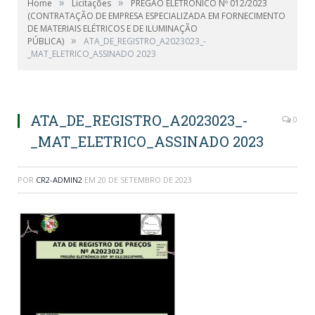
»
»
Home
Licitações
PREGÃO ELETRÔNICO Nº 012/2023
(CONTRATAÇÃO DE EMPRESA ESPECIALIZADA EM FORNECIMENTO
DE MATERIAIS ELÉTRICOS E DE ILUMINAÇÃO
»
PÚBLICA)
ATA_DE_REGISTRO_A2023023_-
_MAT_ELETRICO_ASSINADO 2023
ATA_DE_REGISTRO_A2023023_-
0
_MAT_ELETRICO_ASSINADO 2023
POR
CR2-ADMIN2
EM
20 DE SETEMBRO DE 2023