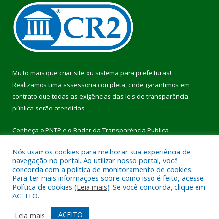
Muito mais que
criar site
ou
sistema para prefeituras
!
Realizamos uma
assessoria
completa, onde garantimos em
contrato que todas as exigências das
leis de transparência
pública
serão atendidas.
Conheça o
PNTP
e o
Radar da Transparência Pública
Nós usamos cookies para melhorar sua experiência de
navegação no portal. Ao utilizar nosso portal, você
concorda com a política de monitoramento de cookies.
Para ter mais informações sobre como isso é feito, acesse
Todos os direitos reservados a Prefeitura Municipal de Pau
Política de cookies (
Leia mais
). Se você concorda, clique em
D’Arco.
ACEITO.
Mapa do Site
Acessar Área Administrativa
ACEITO
Leia mais