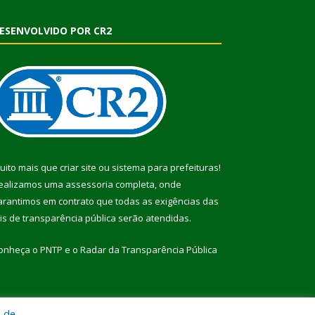
ESENVOLVIDO POR CR2
uito mais que
criar site
ou
sistema para prefeituras
!
ealizamos uma
assessoria
completa, onde
arantimos em contrato que todas as exigências das
eis de transparência pública
serão atendidas.
onheça o
PNTP
e o
Radar da Transparência Pública
a de