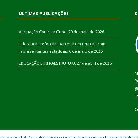
ÚLTIMAS PUBLICAÇÕES
D
Vacinação Contra a Gripe!
20 de maio de 2026
Lideranças reforçam parceria em reunião com
representantes estaduais
6 de maio de 2026
EDUCAÇÃO E INFRAESTRUTURA
27 de abril de 2026
M
R
g
l
C
 no portal. Ao utilizar nosso portal, você concorda com a polític