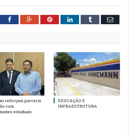
tter
Facebook
Google+
Pinterest
LinkedIn
Tumblr
Email
as reforçam parceria
EDUCAÇÃO E
ião com
INFRAESTRUTURA
tantes estaduais