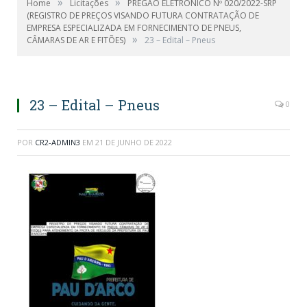
»
»
Home
Licitações
PREGÃO ELETRÔNICO Nº 020/2022-SRP
(REGISTRO DE PREÇOS VISANDO FUTURA CONTRATAÇÃO DE
EMPRESA ESPECIALIZADA EM FORNECIMENTO DE PNEUS,
»
CÂMARAS DE AR E FITÕES)
23 – Edital – Pneus
23 – Edital – Pneus
0
POR
CR2-ADMIN3
EM
21 DE JUNHO DE 2022