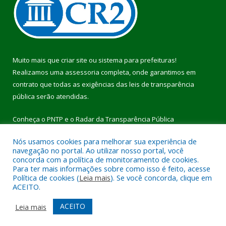
Muito mais que
criar site
ou
sistema para prefeituras
!
Realizamos uma
assessoria
completa, onde garantimos em
contrato que todas as exigências das
leis de transparência
pública
serão atendidas.
Conheça o
PNTP
e o
Radar da Transparência Pública
Nós usamos cookies para melhorar sua experiência de
navegação no portal. Ao utilizar nosso portal, você
concorda com a política de monitoramento de cookies.
Para ter mais informações sobre como isso é feito, acesse
Todos os direitos reservados a Prefeitura Municipal de Pau
Política de cookies (
Leia mais
). Se você concorda, clique em
D’Arco.
ACEITO.
Mapa do Site
Acessar Área Administrativa
ACEITO
Leia mais
Acessar Webmail