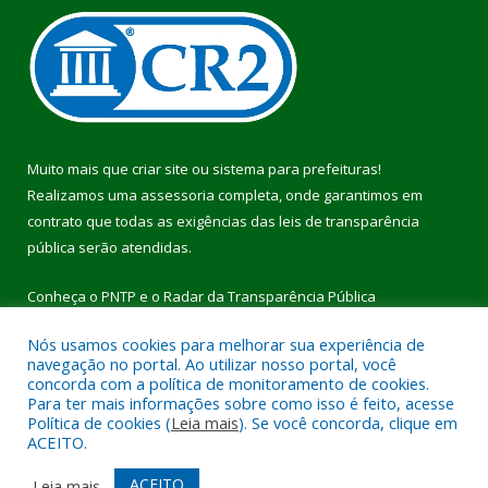
Muito mais que
criar site
ou
sistema para prefeituras
!
Realizamos uma
assessoria
completa, onde garantimos em
contrato que todas as exigências das
leis de transparência
pública
serão atendidas.
Conheça o
PNTP
e o
Radar da Transparência Pública
Nós usamos cookies para melhorar sua experiência de
navegação no portal. Ao utilizar nosso portal, você
concorda com a política de monitoramento de cookies.
Para ter mais informações sobre como isso é feito, acesse
Todos os direitos reservados a Prefeitura Municipal de Pau
Política de cookies (
Leia mais
). Se você concorda, clique em
D’Arco.
ACEITO.
Mapa do Site
Acessar Área Administrativa
ACEITO
Leia mais