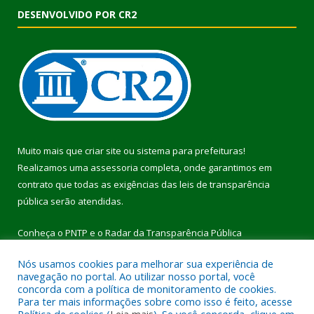
DESENVOLVIDO POR CR2
Muito mais que
criar site
ou
sistema para prefeituras
!
Realizamos uma
assessoria
completa, onde garantimos em
contrato que todas as exigências das
leis de transparência
pública
serão atendidas.
Conheça o
PNTP
e o
Radar da Transparência Pública
Nós usamos cookies para melhorar sua experiência de
navegação no portal. Ao utilizar nosso portal, você
concorda com a política de monitoramento de cookies.
Para ter mais informações sobre como isso é feito, acesse
Todos os direitos reservados a Prefeitura Municipal de Pau