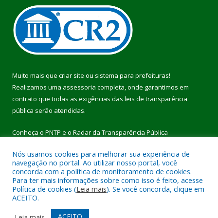
Muito mais que
criar site
ou
sistema para prefeituras
!
Realizamos uma
assessoria
completa, onde garantimos em
contrato que todas as exigências das
leis de transparência
pública
serão atendidas.
Conheça o
PNTP
e o
Radar da Transparência Pública
Nós usamos cookies para melhorar sua experiência de
navegação no portal. Ao utilizar nosso portal, você
concorda com a política de monitoramento de cookies.
Para ter mais informações sobre como isso é feito, acesse
Todos os direitos reservados a Prefeitura Municipal de Pau
Política de cookies (
Leia mais
). Se você concorda, clique em
D’Arco.
ACEITO.
Mapa do Site
Acessar Área Administrativa
ACEITO
Leia mais