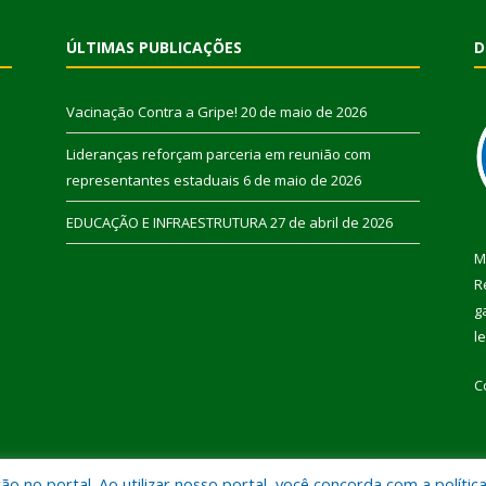
ÚLTIMAS PUBLICAÇÕES
D
Vacinação Contra a Gripe!
20 de maio de 2026
Lideranças reforçam parceria em reunião com
representantes estaduais
6 de maio de 2026
EDUCAÇÃO E INFRAESTRUTURA
27 de abril de 2026
M
R
g
l
C
 no portal. Ao utilizar nosso portal, você concorda com a polític