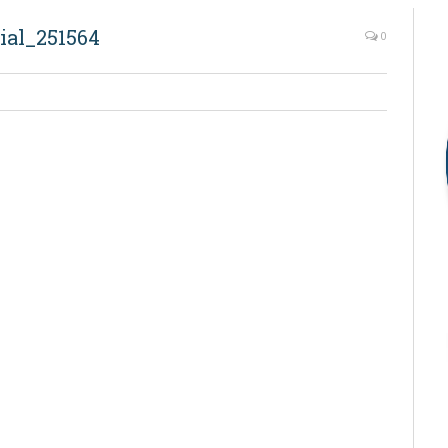
ial_251564
0