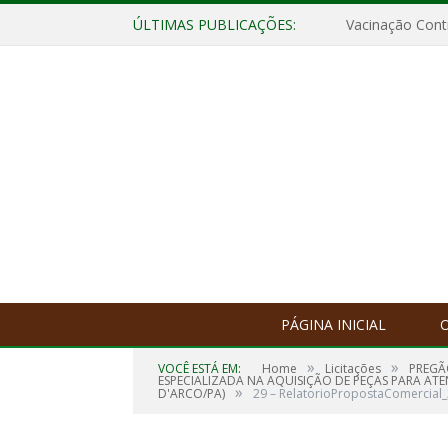
ÚLTIMAS PUBLICAÇÕES:
Vacinação Contr
PÁGINA INICIAL
O
»
»
VOCÊ ESTÁ EM:
Home
Licitações
PREGÃ
ESPECIALIZADA NA AQUISIÇÃO DE PEÇAS PARA A
»
D'ARCO/PA)
29 – RelatorioPropostaComercial