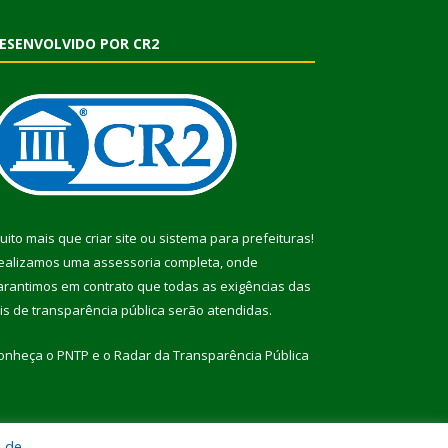
ESENVOLVIDO POR CR2
uito mais que
criar site
ou
sistema para prefeituras
!
ealizamos uma
assessoria
completa, onde
arantimos em contrato que todas as exigências das
eis de transparência pública
serão atendidas.
onheça o
PNTP
e o
Radar da Transparência Pública
a de