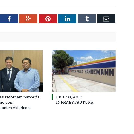
tter
Facebook
Google+
Pinterest
LinkedIn
Tumblr
Email
as reforçam parceria
EDUCAÇÃO E
ião com
INFRAESTRUTURA
tantes estaduais