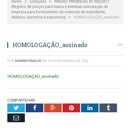
»
»
Home
Licitações
PREGÃO PRESENCIAL Nº 002/2017
(Registro de preços para futura e eventual contratação de
empresa para fornecimento de materiais de expediente,
»
didático, escritório e esportivos)
HOMOLOGAÇÃO_assinado
HOMOLOGAÇÃO_assinado
0
POR
ADMINISTRADOR
EM
13 DE NOVEMBRO DE 2020
HOMOLOGAÇÃO_assinado
COMPARTILHAR:
Twitter
Facebook
Google+
Pinterest
LinkedIn
Tumblr
Email