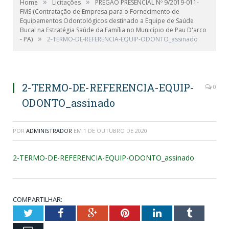
»
»
Home
Licitações
PREGÃO PRESENCIAL Nº 9/2019-011-
FMS (Contratação de Empresa para o Fornecimento de
Equipamentos Odontológicos destinado a Equipe de Saúde
Bucal na Estratégia Saúde da Família no Município de Pau D'arco
»
- PA)
2-TERMO-DE-REFERENCIA-EQUIP-ODONTO_assinado
2-TERMO-DE-REFERENCIA-EQUIP-
0
ODONTO_assinado
POR
ADMINISTRADOR
EM
1 DE OUTUBRO DE 2020
2-TERMO-DE-REFERENCIA-EQUIP-ODONTO_assinado
COMPARTILHAR:
Twitter
Facebook
Google+
Pinterest
LinkedIn
Tumblr