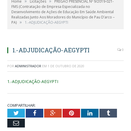
»
»
Home
Licitações
PREGÃO PRESENCIAL Nº 9/2019-021-
FMS (Contratação de Empresa Especializada no
Desenvolvimento de Ações de Educação Em Saúde Ambiental
Realizadas Junto Aos Moradores do Município de Pau D’arco –
»
PA)
1.-ADJUDICAÇÃO-AEGYPTI
1.-ADJUDICAÇÃO-AEGYPTI
0
POR
ADMINISTRADOR
EM
1 DE OUTUBRO DE 2020
1.-ADJUDICAÇÃO-AEGYPTI
COMPARTILHAR:
Twitter
Facebook
Google+
Pinterest
LinkedIn
Tumblr
Email