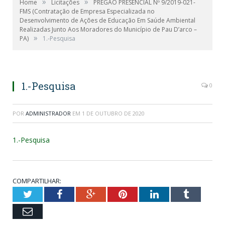
»
»
Home
Licitações
PREGÃO PRESENCIAL Nº 9/2019-021-
FMS (Contratação de Empresa Especializada no
Desenvolvimento de Ações de Educação Em Saúde Ambiental
Realizadas Junto Aos Moradores do Município de Pau D’arco –
»
PA)
1.-Pesquisa
1.-Pesquisa
0
POR
ADMINISTRADOR
EM
1 DE OUTUBRO DE 2020
1.-Pesquisa
COMPARTILHAR:
Twitter
Facebook
Google+
Pinterest
LinkedIn
Tumblr
Email