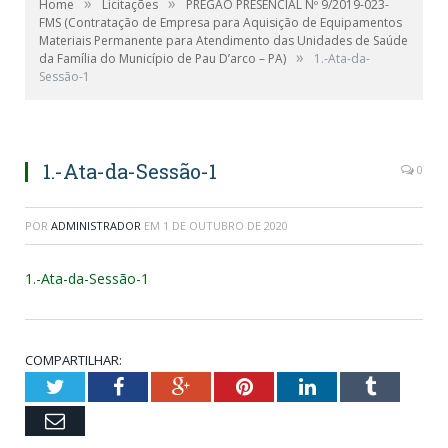
»
»
Home
Licitações
PREGÃO PRESENCIAL Nº 9/2019-023-
FMS (Contratação de Empresa para Aquisição de Equipamentos
Materiais Permanente para Atendimento das Unidades de Saúde
»
da Família do Município de Pau D’arco – PA)
1.-Ata-da-
Sessão-1
1.-Ata-da-Sessão-1
0
POR
ADMINISTRADOR
EM
1 DE OUTUBRO DE 2020
1.-Ata-da-Sessão-1
COMPARTILHAR:
Twitter
Facebook
Google+
Pinterest
LinkedIn
Tumblr
Email