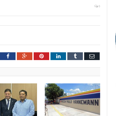
0
tter
Facebook
Google+
Pinterest
LinkedIn
Tumblr
Email