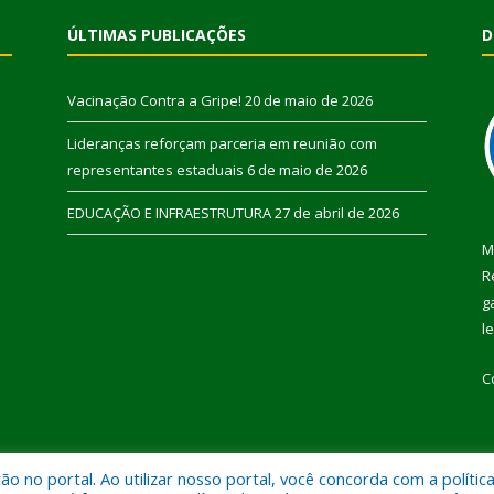
ÚLTIMAS PUBLICAÇÕES
D
Vacinação Contra a Gripe!
20 de maio de 2026
Lideranças reforçam parceria em reunião com
representantes estaduais
6 de maio de 2026
EDUCAÇÃO E INFRAESTRUTURA
27 de abril de 2026
M
R
g
l
C
 no portal. Ao utilizar nosso portal, você concorda com a polític