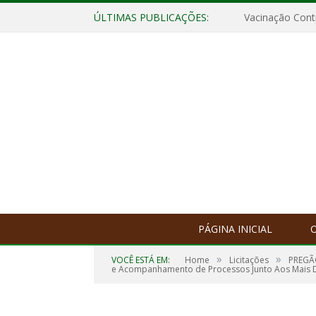
ÚLTIMAS PUBLICAÇÕES:
Vacinação Contr
PÁGINA INICIAL
O
»
»
VOCÊ ESTÁ EM:
Home
Licitações
PREGÃO
e Acompanhamento de Processos Junto Aos Mais Di