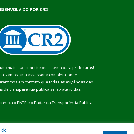
ESENVOLVIDO POR CR2
uito mais que
criar site
ou
sistema para prefeituras
!
ealizamos uma
assessoria
completa, onde
arantimos em contrato que todas as exigências das
eis de transparência pública
serão atendidas.
onheça o
PNTP
e o
Radar da Transparência Pública
a de