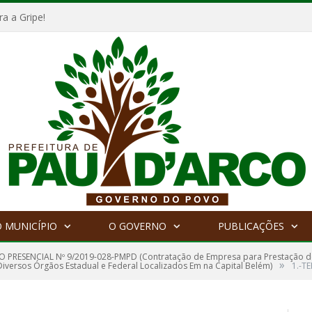
a a Gripe!
 MUNICÍPIO
O GOVERNO
PUBLICAÇÕES
 PRESENCIAL Nº 9/2019-028-PMPD (Contratação de Empresa para Prestação de Se
»
versos Órgãos Estadual e Federal Localizados Em na Capital Belém)
1.-T