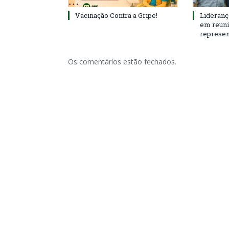
Vacinação Contra a Gripe!
Lideranç
em reun
represen
Os comentários estão fechados.