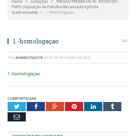
»
»
Home
Licitações
PREGÃO PRESENCIAL Nº. 9/2020-001-
PMPD (Aquisição de Patrulha Mecanizada Agrícola
»
(padronizada))
1.-homologaçao
1.-homologaçao
0
POR
ADMINISTRADOR
EM
30 DE SETEMBRO DE 2020
1.-homologaçao
COMPARTILHAR:
Twitter
Facebook
Google+
Pinterest
LinkedIn
Tumblr
Email