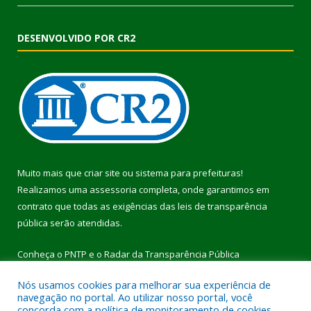
DESENVOLVIDO POR CR2
Muito mais que
criar site
ou
sistema para prefeituras
!
Realizamos uma
assessoria
completa, onde garantimos em
contrato que todas as exigências das
leis de transparência
pública
serão atendidas.
Conheça o
PNTP
e o
Radar da Transparência Pública
Nós usamos cookies para melhorar sua experiência de
navegação no portal. Ao utilizar nosso portal, você
concorda com a política de monitoramento de cookies.