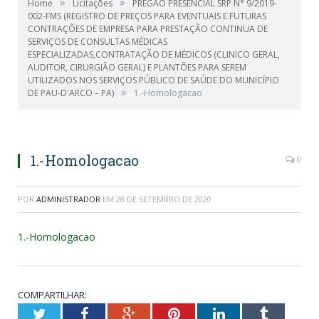
»
»
Home
Licitações
PREGÃO PRESENCIAL SRP N° 9/2019-
002-FMS (REGISTRO DE PREÇOS PARA EVENTUAIS E FUTURAS
CONTRAÇÕES DE EMPRESA PARA PRESTAÇÃO CONTINUA DE
SERVIÇOS DE CONSULTAS MÉDICAS
ESPECIALIZADAS,CONTRATAÇÃO DE MÉDICOS (CLINICO GERAL,
AUDITOR, CIRURGIÃO GERAL) E PLANTÕES PARA SEREM
UTILIZADOS NOS SERVIÇOS PÚBLICO DE SAÚDE DO MUNICÍPIO
»
DE PAU-D'ARCO – PA)
1.-Homologacao
1.-Homologacao
0
POR
ADMINISTRADOR
EM
28 DE SETEMBRO DE 2020
1.-Homologacao
COMPARTILHAR:
Twitter
Facebook
Google+
Pinterest
LinkedIn
Tumblr