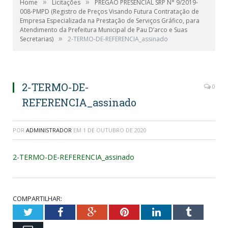
»
»
Home
Licitações
PREGÃO PRESENCIAL SRP N° 9/2019-
008-PMPD (Registro de Preços Visando Futura Contratação de
Empresa Especializada na Prestação de Serviços Gráfico, para
Atendimento da Prefeitura Municipal de Pau D’arco e Suas
»
Secretarias)
2-TERMO-DE-REFERENCIA_assinado
2-TERMO-DE-
0
REFERENCIA_assinado
POR
ADMINISTRADOR
EM
1 DE OUTUBRO DE 2020
2-TERMO-DE-REFERENCIA_assinado
COMPARTILHAR:
Twitter
Facebook
Google+
Pinterest
LinkedIn
Tumblr