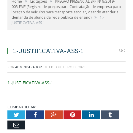
»
»
Home
Licitações
PREGÃO PRESENCIAL SRP Nº 9/2019-
003-FME (Registro de preços para Contratação de empresa para
locação de veículos para transporte escolar, visando atender a
»
demanda de alunos da rede pública de ensino)
1.-
JUSTIFICATIVA-ASS-1
1.-JUSTIFICATIVA-ASS-1
0
POR
ADMINISTRADOR
EM
1 DE OUTUBRO DE 2020
1.-JUSTIFICATIVA-ASS-1
COMPARTILHAR:
Twitter
Facebook
Google+
Pinterest
LinkedIn
Tumblr
Email