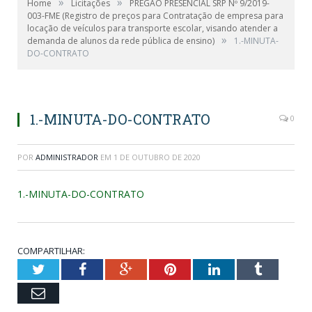
»
»
Home
Licitações
PREGÃO PRESENCIAL SRP Nº 9/2019-
003-FME (Registro de preços para Contratação de empresa para
locação de veículos para transporte escolar, visando atender a
»
demanda de alunos da rede pública de ensino)
1.-MINUTA-
DO-CONTRATO
1.-MINUTA-DO-CONTRATO
0
POR
ADMINISTRADOR
EM
1 DE OUTUBRO DE 2020
1.-MINUTA-DO-CONTRATO
COMPARTILHAR:
Twitter
Facebook
Google+
Pinterest
LinkedIn
Tumblr
Email