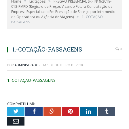
»
»
Home
Licitações
PREGÃO PRESENCIAL SRP Nº 9/2019-
013-PMPD (Registro de Preços Visando Futura Contratação de
Empresa Especializada Em Prestação de Serviço por Intermédio
»
de Operadora ou Agência de Viagens)
1.-COTAÇÃO-
PASSAGENS
1.-COTAÇÃO-PASSAGENS
0
POR
ADMINISTRADOR
EM
1 DE OUTUBRO DE 2020
1.-COTAÇÃO-PASSAGENS
COMPARTILHAR:
Twitter
Facebook
Google+
Pinterest
LinkedIn
Tumblr
Email