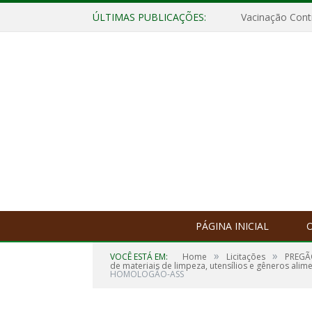
ÚLTIMAS PUBLICAÇÕES:
Vacinação Contr
PÁGINA INICIAL
O
»
»
VOCÊ ESTÁ EM:
Home
Licitações
PREGÃO
de materiais de limpeza, utensílios e gêneros alime
HOMOLOGÃO-ASS