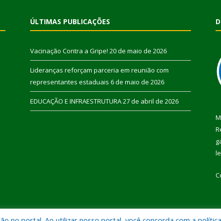
ÚLTIMAS PUBLICAÇÕES
D
Vacinação Contra a Gripe!
20 de maio de 2026
Lideranças reforçam parceria em reunião com
representantes estaduais
6 de maio de 2026
EDUCAÇÃO E INFRAESTRUTURA
27 de abril de 2026
M
R
g
l
C
 no portal. Ao utilizar nosso portal, você concorda com a polític