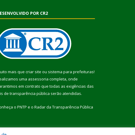
ESENVOLVIDO POR CR2
uito mais que
criar site
ou
sistema para prefeituras
!
ealizamos uma
assessoria
completa, onde
arantimos em contrato que todas as exigências das
eis de transparência pública
serão atendidas.
onheça o
PNTP
e o
Radar da Transparência Pública
a de