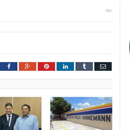
0
tter
Facebook
Google+
Pinterest
LinkedIn
Tumblr
Email