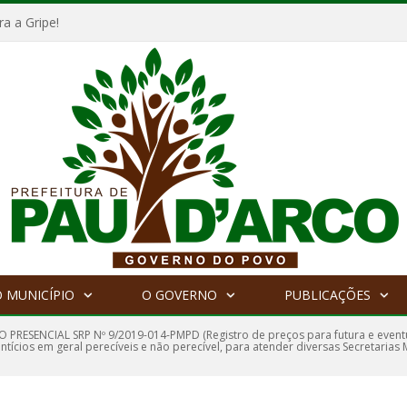
a a Gripe!
 MUNICÍPIO
O GOVERNO
PUBLICAÇÕES
 PRESENCIAL SRP Nº 9/2019-014-PMPD (Registro de preços para futura e event
ntícios em geral perecíveis e não perecível, para atender diversas Secretarias 