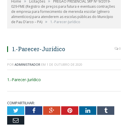
»
»
Home
Licitações
PREGÃO PRESENCIAL SRP Nº 9/2019-
029-FME (Registro de preços para futura e eventuais contrações
de empresa para fornecimento de merenda escolar (gênero
alimentícios) para atenderem as escolas públicas do Município
»
de Pau D’arco – PA)
1.-Parecer-Jurídico
1.-Parecer-Jurídico
0
POR
ADMINISTRADOR
EM
1 DE OUTUBRO DE 2020
1.-Parecer-Jurídico
COMPARTILHAR:
Twitter
Facebook
Google+
Pinterest
LinkedIn
Tumblr
Email