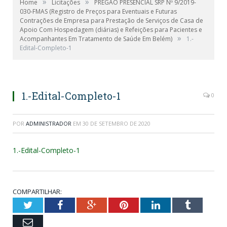
»
»
Home
Licitações
PREGÃO PRESENCIAL SRP Nº 9/2019-
030-FMAS (Registro de Preços para Eventuais e Futuras
Contrações de Empresa para Prestação de Serviços de Casa de
Apoio Com Hospedagem (diárias) e Refeições para Pacientes e
»
Acompanhantes Em Tratamento de Saúde Em Belém)
1.-
Edital-Completo-1
1.-Edital-Completo-1
0
POR
ADMINISTRADOR
EM
30 DE SETEMBRO DE 2020
1.-Edital-Completo-1
COMPARTILHAR:
Twitter
Facebook
Google+
Pinterest
LinkedIn
Tumblr
Email