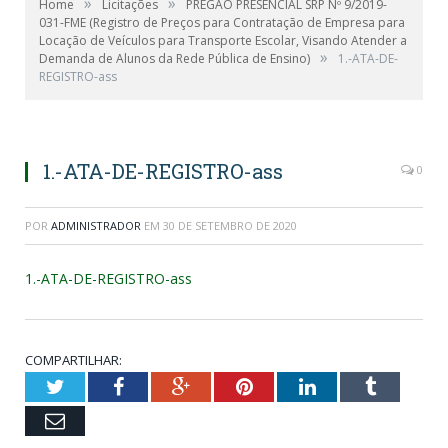
»
»
Home
Licitações
PREGÃO PRESENCIAL SRP Nº 9/2019-
031-FME (Registro de Preços para Contratação de Empresa para
Locação de Veículos para Transporte Escolar, Visando Atender a
»
Demanda de Alunos da Rede Pública de Ensino)
1.-ATA-DE-
REGISTRO-ass
1.-ATA-DE-REGISTRO-ass
0
POR
ADMINISTRADOR
EM
30 DE SETEMBRO DE 2020
1.-ATA-DE-REGISTRO-ass
COMPARTILHAR:
Twitter
Facebook
Google+
Pinterest
LinkedIn
Tumblr
Email