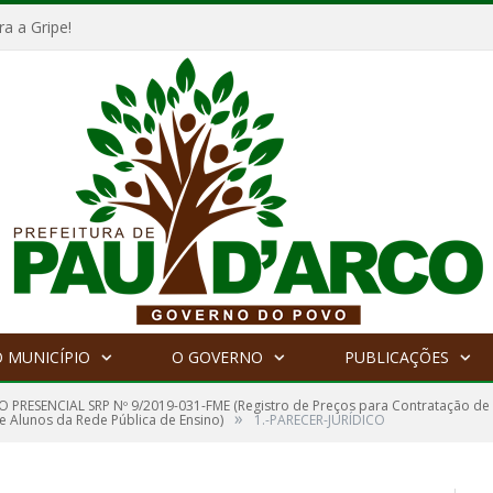
a a Gripe!
 MUNICÍPIO
O GOVERNO
PUBLICAÇÕES
 PRESENCIAL SRP Nº 9/2019-031-FME (Registro de Preços para Contratação de
»
 Alunos da Rede Pública de Ensino)
1.-PARECER-JURÍDICO