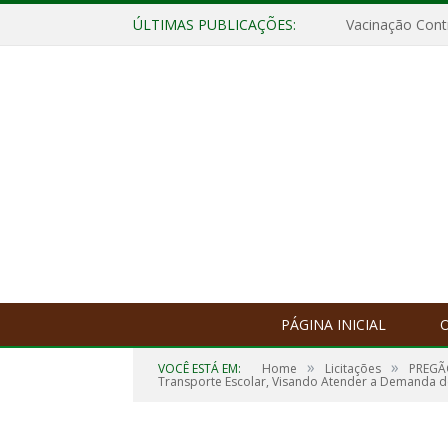
ÚLTIMAS PUBLICAÇÕES:
Vacinação Contr
PÁGINA INICIAL
O
»
»
VOCÊ ESTÁ EM:
Home
Licitações
PREGÃO
Transporte Escolar, Visando Atender a Demanda de