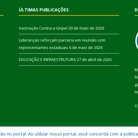
ÚLTIMAS PUBLICAÇÕES
D
Vacinação Contra a Gripe!
20 de maio de 2026
Lideranças reforçam parceria em reunião com
representantes estaduais
6 de maio de 2026
EDUCAÇÃO E INFRAESTRUTURA
27 de abril de 2026
M
R
g
l
C
 no portal. Ao utilizar nosso portal, você concorda com a polític