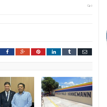
0
tter
Facebook
Google+
Pinterest
LinkedIn
Tumblr
Email