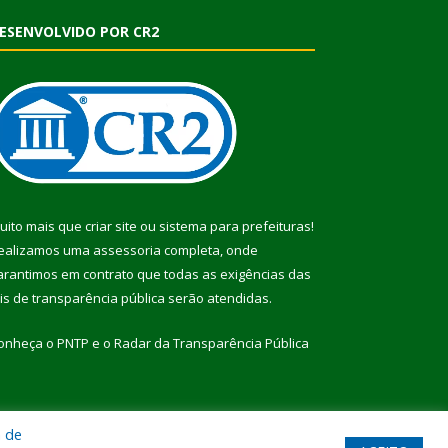
ESENVOLVIDO POR CR2
uito mais que
criar site
ou
sistema para prefeituras
!
ealizamos uma
assessoria
completa, onde
arantimos em contrato que todas as exigências das
eis de transparência pública
serão atendidas.
onheça o
PNTP
e o
Radar da Transparência Pública
a de