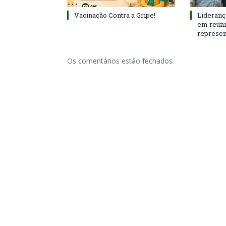
Vacinação Contra a Gripe!
Lideranç
em reun
represen
Os comentários estão fechados.