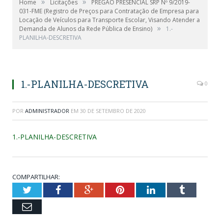
»
»
Home
Licitações
PREGÃO PRESENCIAL SRP Nº 9/2019-
031-FME (Registro de Preços para Contratação de Empresa para
Locação de Veículos para Transporte Escolar, Visando Atender a
»
Demanda de Alunos da Rede Pública de Ensino)
1.-
PLANILHA-DESCRETIVA
1.-PLANILHA-DESCRETIVA
0
POR
ADMINISTRADOR
EM
30 DE SETEMBRO DE 2020
1.-PLANILHA-DESCRETIVA
COMPARTILHAR:
Twitter
Facebook
Google+
Pinterest
LinkedIn
Tumblr
Email