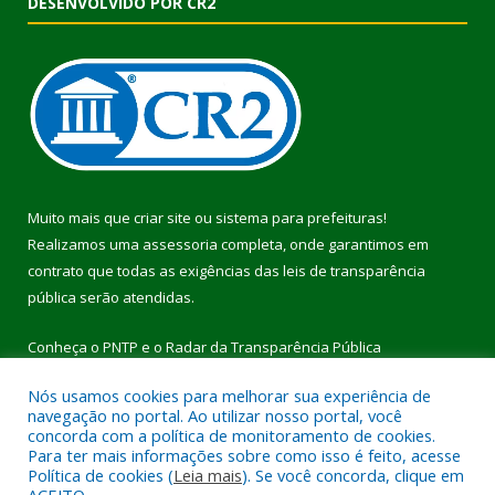
DESENVOLVIDO POR CR2
Muito mais que
criar site
ou
sistema para prefeituras
!
Realizamos uma
assessoria
completa, onde garantimos em
contrato que todas as exigências das
leis de transparência
pública
serão atendidas.
Conheça o
PNTP
e o
Radar da Transparência Pública
Nós usamos cookies para melhorar sua experiência de
navegação no portal. Ao utilizar nosso portal, você
concorda com a política de monitoramento de cookies.
Para ter mais informações sobre como isso é feito, acesse
Todos os direitos reservados a Prefeitura Municipal de Pau
Política de cookies (
Leia mais
). Se você concorda, clique em
D’Arco.