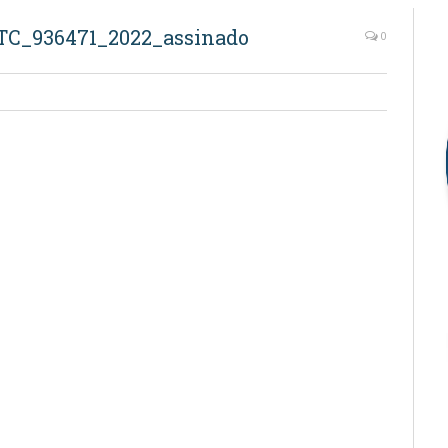
C_936471_2022_assinado
0