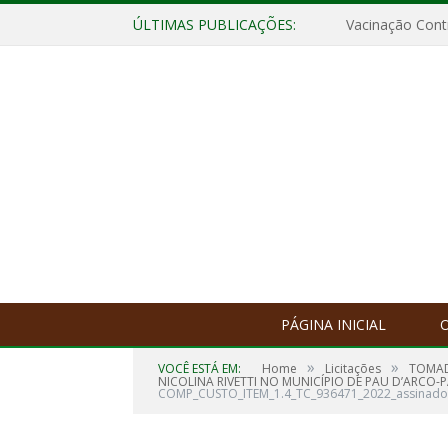
ÚLTIMAS PUBLICAÇÕES:
Vacinação Contr
PÁGINA INICIAL
O
»
»
VOCÊ ESTÁ EM:
Home
Licitações
TOMAD
NICOLINA RIVETTI NO MUNICÍPIO DE PAU D’ARCO-P
COMP_CUSTO_ITEM_1.4_TC_936471_2022_assinado