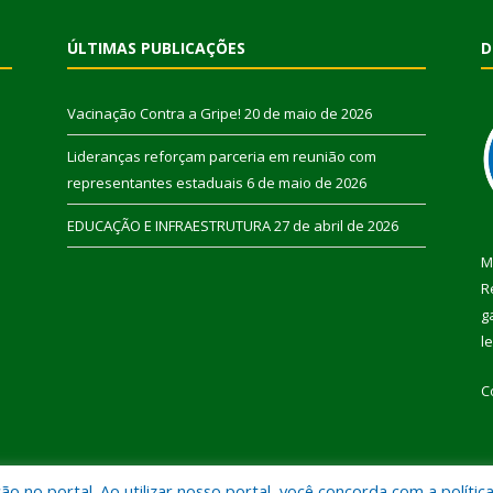
ÚLTIMAS PUBLICAÇÕES
D
Vacinação Contra a Gripe!
20 de maio de 2026
Lideranças reforçam parceria em reunião com
representantes estaduais
6 de maio de 2026
EDUCAÇÃO E INFRAESTRUTURA
27 de abril de 2026
M
R
g
l
C
 no portal. Ao utilizar nosso portal, você concorda com a polític