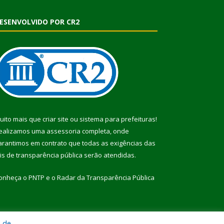
ESENVOLVIDO POR CR2
uito mais que
criar site
ou
sistema para prefeituras
!
ealizamos uma
assessoria
completa, onde
arantimos em contrato que todas as exigências das
eis de transparência pública
serão atendidas.
onheça o
PNTP
e o
Radar da Transparência Pública
a de