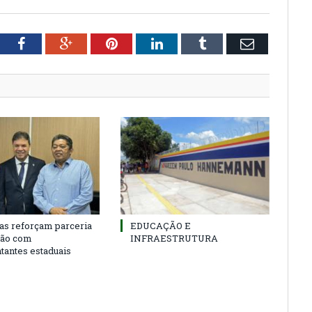
tter
Facebook
Google+
Pinterest
LinkedIn
Tumblr
Email
as reforçam parceria
EDUCAÇÃO E
ião com
INFRAESTRUTURA
tantes estaduais