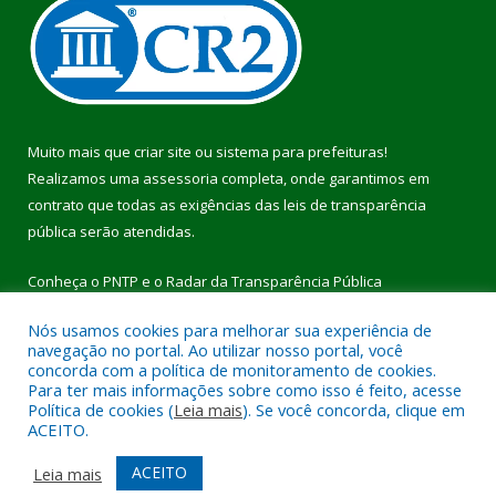
Muito mais que
criar site
ou
sistema para prefeituras
!
Realizamos uma
assessoria
completa, onde garantimos em
contrato que todas as exigências das
leis de transparência
pública
serão atendidas.
Conheça o
PNTP
e o
Radar da Transparência Pública
Nós usamos cookies para melhorar sua experiência de
navegação no portal. Ao utilizar nosso portal, você
concorda com a política de monitoramento de cookies.
Para ter mais informações sobre como isso é feito, acesse
Todos os direitos reservados a Prefeitura Municipal de Pau
Política de cookies (
Leia mais
). Se você concorda, clique em
D’Arco.
ACEITO.
Mapa do Site
Acessar Área Administrativa
ACEITO
Leia mais
Acessar Webmail