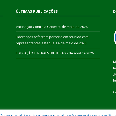
ÚLTIMAS PUBLICAÇÕES
D
Vacinação Contra a Gripe!
20 de maio de 2026
Lideranças reforçam parceria em reunião com
representantes estaduais
6 de maio de 2026
EDUCAÇÃO E INFRAESTRUTURA
27 de abril de 2026
M
R
g
l
C
 no portal. Ao utilizar nosso portal, você concorda com a polític