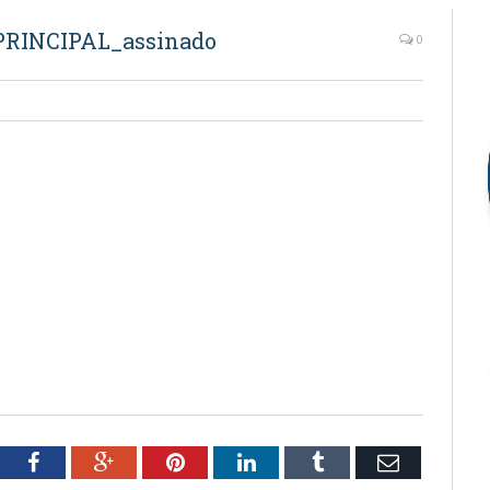
RINCIPAL_assinado
0
tter
Facebook
Google+
Pinterest
LinkedIn
Tumblr
Email