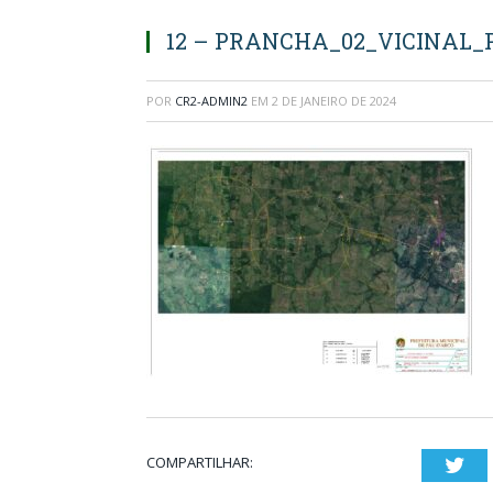
12 – PRANCHA_02_VICINAL_P
POR
CR2-ADMIN2
EM
2 DE JANEIRO DE 2024
COMPARTILHAR:
Twi