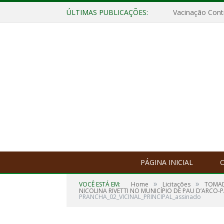
ÚLTIMAS PUBLICAÇÕES:
Vacinação Contr
PÁGINA INICIAL
O
»
»
VOCÊ ESTÁ EM:
Home
Licitações
TOMAD
NICOLINA RIVETTI NO MUNICÍPIO DE PAU D’ARCO-P
PRANCHA_02_VICINAL_PRINCIPAL_assinado