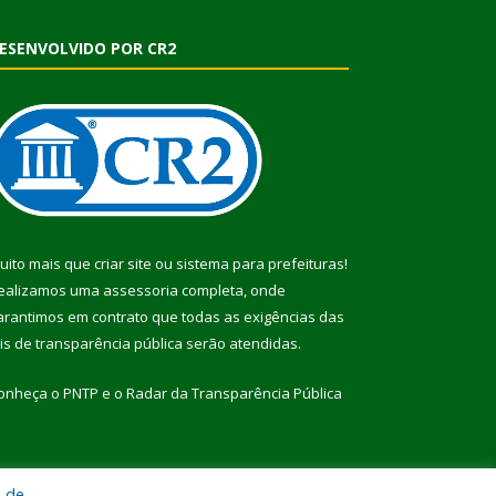
ESENVOLVIDO POR CR2
uito mais que
criar site
ou
sistema para prefeituras
!
ealizamos uma
assessoria
completa, onde
arantimos em contrato que todas as exigências das
eis de transparência pública
serão atendidas.
onheça o
PNTP
e o
Radar da Transparência Pública
a de