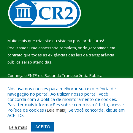
Muito mais que
criar site
ou
sistema para prefeituras
!
Realizamos uma
assessoria
completa, onde garantimos em
contrato que todas as exigências das
leis de transparência
pública
serão atendidas.
Conheça o
PNTP
e o
Radar da Transparência Pública
Nós usamos cookies para melhorar sua experiência de
navegação no portal. Ao utilizar nosso portal, você
concorda com a política de monitoramento de cookies.
Para ter mais informações sobre como isso é feito, acesse
Todos os direitos reservados a Prefeitura Municipal de Pau
Política de cookies (
Leia mais
). Se você concorda, clique em
D’Arco.
ACEITO.
Mapa do Site
Acessar Área Administrativa
ACEITO
Leia mais
Acessar Webmail