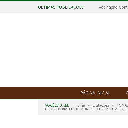
ÚLTIMAS PUBLICAÇÕES:
Vacinação Contr
PÁGINA INICIAL
O
»
»
VOCÊ ESTÁ EM:
Home
Licitações
TOMAD
NICOLINA RIVETTI NO MUNICÍPIO DE PAU D’ARCO-P