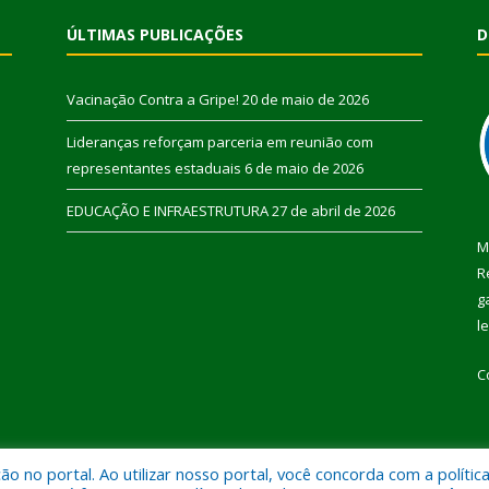
ÚLTIMAS PUBLICAÇÕES
D
Vacinação Contra a Gripe!
20 de maio de 2026
Lideranças reforçam parceria em reunião com
representantes estaduais
6 de maio de 2026
EDUCAÇÃO E INFRAESTRUTURA
27 de abril de 2026
M
R
g
l
C
 no portal. Ao utilizar nosso portal, você concorda com a polític