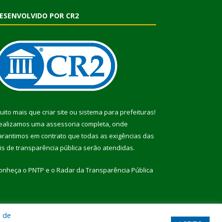
ESENVOLVIDO POR CR2
uito mais que
criar site
ou
sistema para prefeituras
!
ealizamos uma
assessoria
completa, onde
arantimos em contrato que todas as exigências das
eis de transparência pública
serão atendidas.
onheça o
PNTP
e o
Radar da Transparência Pública
a de