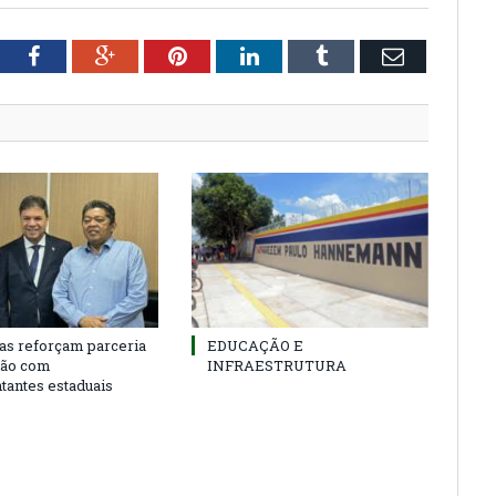
tter
Facebook
Google+
Pinterest
LinkedIn
Tumblr
Email
as reforçam parceria
EDUCAÇÃO E
ião com
INFRAESTRUTURA
tantes estaduais