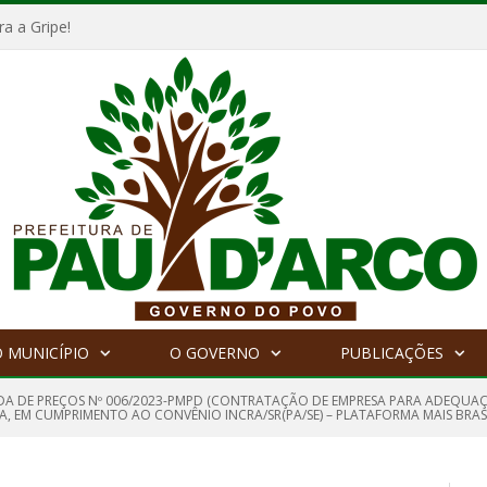
a a Gripe!
 MUNICÍPIO
O GOVERNO
PUBLICAÇÕES
A DE PREÇOS Nº 006/2023-PMPD (CONTRATAÇÃO DE EMPRESA PARA ADEQUAÇÃ
A, EM CUMPRIMENTO AO CONVÊNIO INCRA/SR(PA/SE) – PLATAFORMA MAIS BRASI