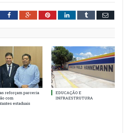
tter
Facebook
Google+
Pinterest
LinkedIn
Tumblr
Email
as reforçam parceria
EDUCAÇÃO E
ião com
INFRAESTRUTURA
tantes estaduais