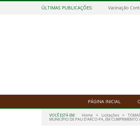
ÚLTIMAS PUBLICAÇÕES:
Vacinação Contr
PÁGINA INICIAL
O
»
»
VOCÊ ESTÁ EM:
Home
Licitações
TOMAD
MUNICÍPIO DE PAU D’ARCO-PA, EM CUMPRIMENTO A