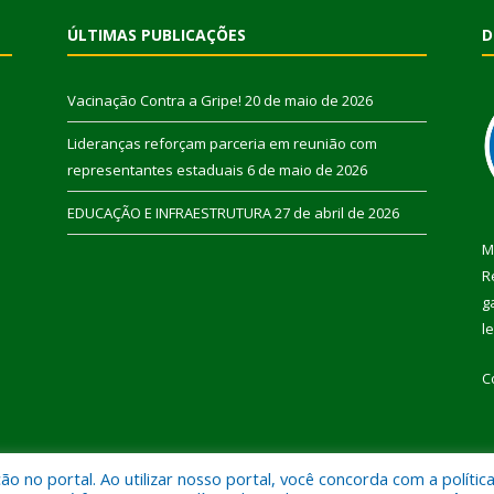
ÚLTIMAS PUBLICAÇÕES
D
Vacinação Contra a Gripe!
20 de maio de 2026
Lideranças reforçam parceria em reunião com
representantes estaduais
6 de maio de 2026
EDUCAÇÃO E INFRAESTRUTURA
27 de abril de 2026
M
R
g
l
C
 no portal. Ao utilizar nosso portal, você concorda com a polític