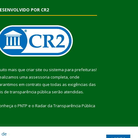
ESENVOLVIDO POR CR2
uito mais que
criar site
ou
sistema para prefeituras
!
ealizamos uma
assessoria
completa, onde
arantimos em contrato que todas as exigências das
eis de transparência pública
serão atendidas.
onheça o
PNTP
e o
Radar da Transparência Pública
a de