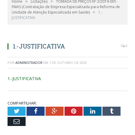
»
»
Home
Licitações
TOMADA DE PREÇOS Nº 2/2019-001-
FMAS (Contratação de Empresa Especializada para Reforma de
»
Unidade de Atenção Especializada em Saúde)
1.-
JUSTIFICATIVA
1.-JUSTIFICATIVA
0
POR
ADMINISTRADOR
EM
1 DE OUTUBRO DE 2020
1.-JUSTIFICATIVA
COMPARTILHAR:
Twitter
Facebook
Google+
Pinterest
LinkedIn
Tumblr
Email