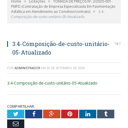
»
»
Home
Licitações
TOMADA DE PREÇOS Nº. 2/2020-001-
PMPD (Contratação de Empresa Especializada Em Pavimentação
»
Asfaltica em Atendimento ao Convênio/contrato)
3.4-
Composição-de-custo-unitário-05-Atualizado
3.4-Composição-de-custo-unitário-
0
05-Atualizado
POR
ADMINISTRADOR
EM
30 DE SETEMBRO DE 2020
3.4-Composição-de-custo-unitário-05-Atualizado
COMPARTILHAR:
Twitter
Facebook
Google+
Pinterest
LinkedIn
Tumblr
Email