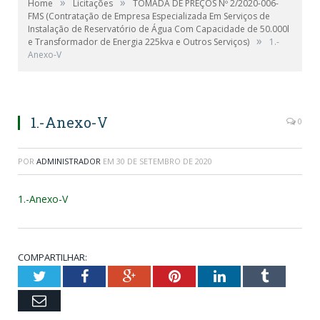
»
»
Home
Licitações
TOMADA DE PREÇOS Nº 2/2020-006-
FMS (Contratação de Empresa Especializada Em Serviços de
Instalação de Reservatório de Água Com Capacidade de 50.000l
»
e Transformador de Energia 225kva e Outros Serviços)
1.-
Anexo-V
1.-Anexo-V
0
POR
ADMINISTRADOR
EM
30 DE SETEMBRO DE 2020
1.-Anexo-V
COMPARTILHAR:
Twitter
Facebook
Google+
Pinterest
LinkedIn
Tumblr
Email