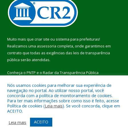
Muito mais que
criar site
ou
sistema para prefeituras
!
Realizamos uma
assessoria
completa, onde garantimos em
contrato que todas as exigências das
leis de transparência
pública
serão atendidas.
Conheça o
PNTP
e o
Radar da Transparência Pública
Nós usamos cookies para melhorar sua experiência de
navegação no portal. Ao utilizar nosso portal, você
concorda com a política de monitoramento de cookies.
Para ter mais informações sobre como isso é feito, acesse
Todos os direitos reservados a Prefeitura Municipal de Pau
Política de cookies (
Leia mais
). Se você concorda, clique em
D’Arco.
ACEITO.
Mapa do Site
Acessar Área Administrativa
ACEITO
Leia mais
Acessar Webmail