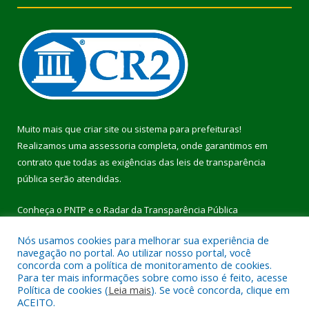
Muito mais que
criar site
ou
sistema para prefeituras
!
Realizamos uma
assessoria
completa, onde garantimos em
contrato que todas as exigências das
leis de transparência
pública
serão atendidas.
Conheça o
PNTP
e o
Radar da Transparência Pública
Nós usamos cookies para melhorar sua experiência de
navegação no portal. Ao utilizar nosso portal, você
concorda com a política de monitoramento de cookies.
Para ter mais informações sobre como isso é feito, acesse
Todos os direitos reservados a Prefeitura Municipal de Pau
Política de cookies (
Leia mais
). Se você concorda, clique em
D’Arco.
ACEITO.