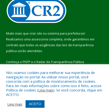
Muito mais que
criar site
ou
sistema para prefeituras
!
Realizamos uma
assessoria
completa, onde garantimos em
contrato que todas as exigências das
leis de transparência
pública
serão atendidas.
Conheça o
PNTP
e o
Radar da Transparência Pública
Nós usamos cookies para melhorar sua experiência de
navegação no portal. Ao utilizar nosso portal, você
concorda com a política de monitoramento de cookies.
Para ter mais informações sobre como isso é feito, acesse
Todos os direitos reservados a Prefeitura Municipal de Pau
Política de cookies (
Leia mais
). Se você concorda, clique em
D’Arco.
ACEITO.
Mapa do Site
Acessar Área Administrativa
ACEITO
Leia mais
Acessar Webmail