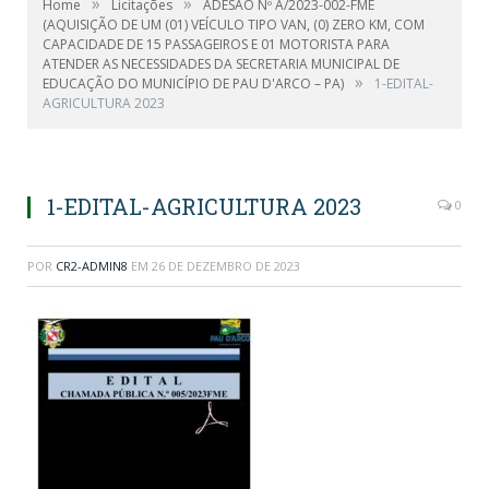
»
»
Home
Licitações
ADESÃO Nº A/2023-002-FME
(AQUISIÇÃO DE UM (01) VEÍCULO TIPO VAN, (0) ZERO KM, COM
CAPACIDADE DE 15 PASSAGEIROS E 01 MOTORISTA PARA
ATENDER AS NECESSIDADES DA SECRETARIA MUNICIPAL DE
»
EDUCAÇÃO DO MUNICÍPIO DE PAU D'ARCO – PA)
1-EDITAL-
AGRICULTURA 2023
1-EDITAL-AGRICULTURA 2023
0
POR
CR2-ADMIN8
EM
26 DE DEZEMBRO DE 2023