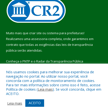
Muito mais que
criar site
ou
sistema para prefeituras
!
Realizamos uma
assessoria
completa, onde garantimos em
contrato que todas as exigências das
leis de transparência
pública
serão atendidas.
Conheça o
PNTP
e o
Radar da Transparência Pública
Nós usamos cookies para melhorar sua experiência de
navegação no portal. Ao utilizar nosso portal, você
concorda com a política de monitoramento de cookies.
Para ter mais informações sobre como isso é feito, acesse
Todos os direitos reservados a Prefeitura Municipal de Pau
Política de cookies (
Leia mais
). Se você concorda, clique em
D’Arco.
ACEITO.
Mapa do Site
Acessar Área Administrativa
ACEITO
Leia mais
Acessar Webmail