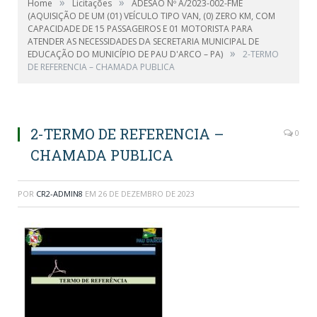
»
»
Home
Licitações
ADESÃO Nº A/2023-002-FME
(AQUISIÇÃO DE UM (01) VEÍCULO TIPO VAN, (0) ZERO KM, COM
CAPACIDADE DE 15 PASSAGEIROS E 01 MOTORISTA PARA
ATENDER AS NECESSIDADES DA SECRETARIA MUNICIPAL DE
»
EDUCAÇÃO DO MUNICÍPIO DE PAU D'ARCO – PA)
2-TERMO
DE REFERENCIA – CHAMADA PUBLICA
2-TERMO DE REFERENCIA –
0
CHAMADA PUBLICA
POR
CR2-ADMIN8
EM
26 DE DEZEMBRO DE 2023