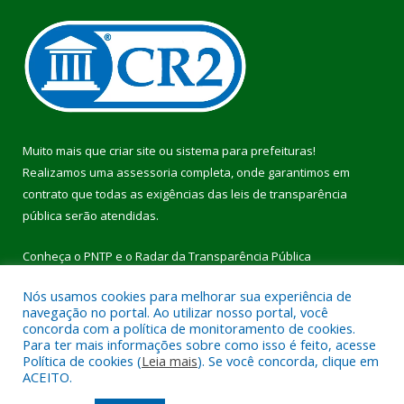
Muito mais que
criar site
ou
sistema para prefeituras
!
Realizamos uma
assessoria
completa, onde garantimos em
contrato que todas as exigências das
leis de transparência
pública
serão atendidas.
Conheça o
PNTP
e o
Radar da Transparência Pública
Nós usamos cookies para melhorar sua experiência de
navegação no portal. Ao utilizar nosso portal, você
concorda com a política de monitoramento de cookies.
Para ter mais informações sobre como isso é feito, acesse
Todos os direitos reservados a Prefeitura Municipal de Pau
Política de cookies (
Leia mais
). Se você concorda, clique em
D’Arco.
ACEITO.