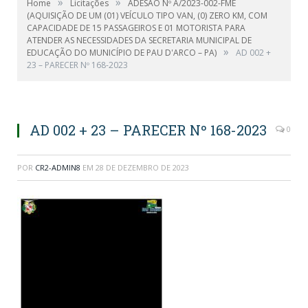
»
»
Home
Licitações
ADESÃO Nº A/2023-002-FME
(AQUISIÇÃO DE UM (01) VEÍCULO TIPO VAN, (0) ZERO KM, COM
CAPACIDADE DE 15 PASSAGEIROS E 01 MOTORISTA PARA
ATENDER AS NECESSIDADES DA SECRETARIA MUNICIPAL DE
»
EDUCAÇÃO DO MUNICÍPIO DE PAU D'ARCO – PA)
AD 002 +
23 – PARECER Nº 168-2023
AD 002 + 23 – PARECER Nº 168-2023
0
POR
CR2-ADMIN8
EM
28 DE DEZEMBRO DE 2023