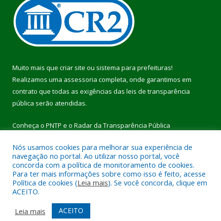
Muito mais que
criar site
ou
sistema para prefeituras
!
Realizamos uma
assessoria
completa, onde garantimos em
contrato que todas as exigências das
leis de transparência
pública
serão atendidas.
Conheça o
PNTP
e o
Radar da Transparência Pública
Nós usamos cookies para melhorar sua experiência de
navegação no portal. Ao utilizar nosso portal, você
concorda com a política de monitoramento de cookies.
Para ter mais informações sobre como isso é feito, acesse
Todos os direitos reservados a Prefeitura Municipal de Pau
Política de cookies (
Leia mais
). Se você concorda, clique em
D’Arco.
ACEITO.
Mapa do Site
Acessar Área Administrativa
ACEITO
Leia mais
Acessar Webmail