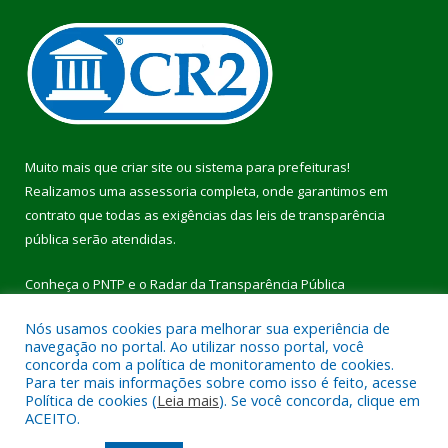
Muito mais que
criar site
ou
sistema para prefeituras
!
Realizamos uma
assessoria
completa, onde garantimos em
contrato que todas as exigências das
leis de transparência
pública
serão atendidas.
Conheça o
PNTP
e o
Radar da Transparência Pública
Nós usamos cookies para melhorar sua experiência de
navegação no portal. Ao utilizar nosso portal, você
concorda com a política de monitoramento de cookies.
Para ter mais informações sobre como isso é feito, acesse
Todos os direitos reservados a Prefeitura Municipal de Pau
Política de cookies (
Leia mais
). Se você concorda, clique em
D’Arco.
ACEITO.