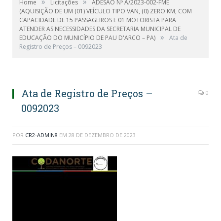
»
»
Home
Licitações
ADESÃO Nº A/2023-002-FME
(AQUISIÇÃO DE UM (01) VEÍCULO TIPO VAN, (0) ZERO KM, COM
CAPACIDADE DE 15 PASSAGEIROS E 01 MOTORISTA PARA
ATENDER AS NECESSIDADES DA SECRETARIA MUNICIPAL DE
»
EDUCAÇÃO DO MUNICÍPIO DE PAU D'ARCO – PA)
Ata de
Registro de Preços – 0092023
Ata de Registro de Preços –
0
0092023
POR
CR2-ADMIN8
EM
28 DE DEZEMBRO DE 2023