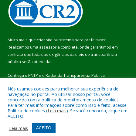
Muito mais que
criar site
ou
sistema para prefeituras
!
Realizamos uma
assessoria
completa, onde garantimos em
contrato que todas as exigências das
leis de transparência
pública
serão atendidas.
Conheça o
PNTP
e o
Radar da Transparência Pública
Nós usamos cookies para melhorar sua experiência de
navegação no portal. Ao utilizar nosso portal, você
concorda com a política de monitoramento de cookies.
Para ter mais informações sobre como isso é feito, acesse
Todos os direitos reservados a Prefeitura Municipal de Pau
Política de cookies (
Leia mais
). Se você concorda, clique em
D’Arco.
ACEITO.
Mapa do Site
Acessar Área Administrativa
ACEITO
Leia mais
Acessar Webmail