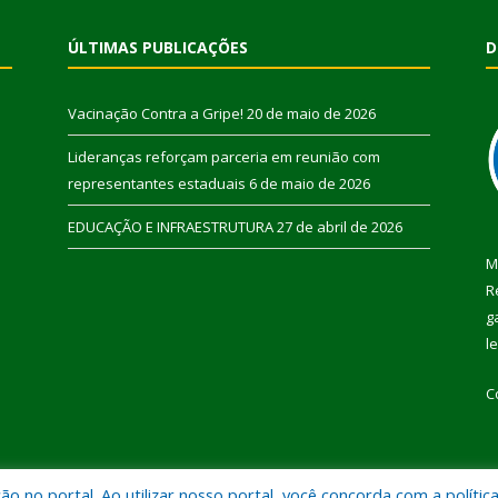
ÚLTIMAS PUBLICAÇÕES
D
Vacinação Contra a Gripe!
20 de maio de 2026
Lideranças reforçam parceria em reunião com
representantes estaduais
6 de maio de 2026
EDUCAÇÃO E INFRAESTRUTURA
27 de abril de 2026
M
R
g
l
C
 no portal. Ao utilizar nosso portal, você concorda com a polític