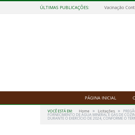
ÚLTIMAS PUBLICAÇÕES:
Vacinação Contr
PÁGINA INICIAL
O
»
»
VOCÊ ESTÁ EM:
Home
Licitações
PREGÃ
FORNECIMENTO DE ÁGUA MINERAL E GÁS DE COZIN
DURANTE O EXERCÍCIO DE 2024, CONFORME O TER