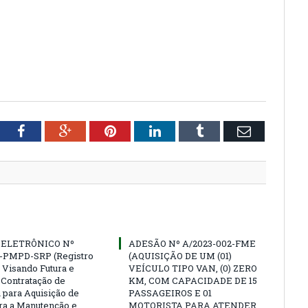
tter
Facebook
Google+
Pinterest
LinkedIn
Tumblr
Email
 ELETRÔNICO Nº
ADESÃO Nº A/2023-002-FME
3-PMPD-SRP (Registro
(AQUISIÇÃO DE UM (01)
 Visando Futura e
VEÍCULO TIPO VAN, (0) ZERO
 Contratação de
KM, COM CAPACIDADE DE 15
para Aquisição de
PASSAGEIROS E 01
ra a Manutenção e
MOTORISTA PARA ATENDER