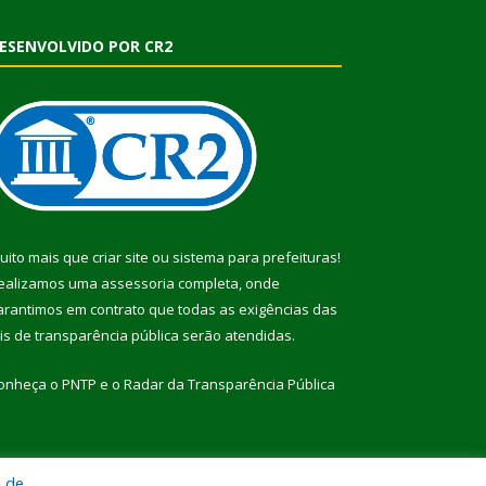
ESENVOLVIDO POR CR2
uito mais que
criar site
ou
sistema para prefeituras
!
ealizamos uma
assessoria
completa, onde
arantimos em contrato que todas as exigências das
eis de transparência pública
serão atendidas.
onheça o
PNTP
e o
Radar da Transparência Pública
a de