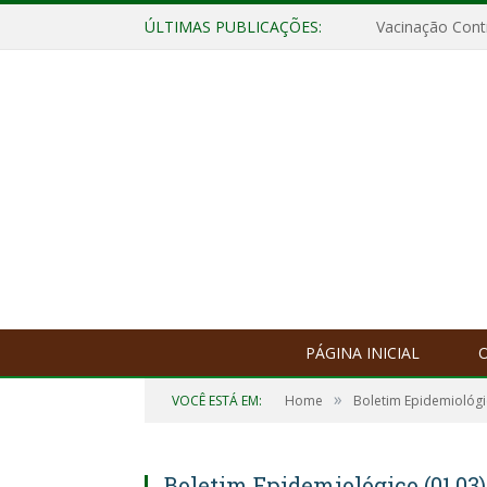
ÚLTIMAS PUBLICAÇÕES:
Vacinação Contr
PÁGINA INICIAL
O
»
VOCÊ ESTÁ EM:
Home
Boletim Epidemiológ
Boletim Epidemiológico (01.03)