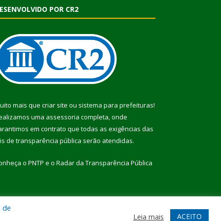
ESENVOLVIDO POR CR2
uito mais que
criar site
ou
sistema para prefeituras
!
ealizamos uma
assessoria
completa, onde
arantimos em contrato que todas as exigências das
eis de transparência pública
serão atendidas.
onheça o
PNTP
e o
Radar da Transparência Pública
a de
te
Acessar Área Administrativa
Acessar Webmail
ACEITO
Leia mais