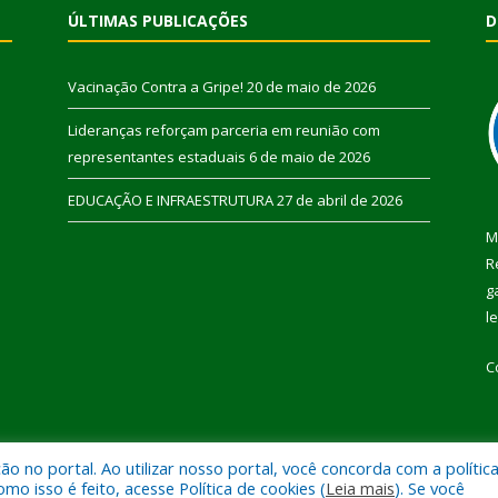
ÚLTIMAS PUBLICAÇÕES
D
Vacinação Contra a Gripe!
20 de maio de 2026
Lideranças reforçam parceria em reunião com
representantes estaduais
6 de maio de 2026
EDUCAÇÃO E INFRAESTRUTURA
27 de abril de 2026
M
R
g
l
C
 no portal. Ao utilizar nosso portal, você concorda com a polític
 de Pau D’Arco.
Mapa do Si
 isso é feito, acesse Política de cookies (
Leia mais
). Se você