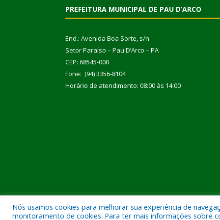
PREFEITURA MUNICIPAL DE PAU D’ARCO
End.: Avenida Boa Sorte, s/n
Setor Paraíso – Pau D’Arco – PA
CEP: 68545-000
Fone: (94) 3356-8104
Horário de atendimento: 08:00 às 14:00
Nós usamos cookies para melhorar sua experiência de navegação
Todos os direitos reservados a Prefeitura Municipal
monitoramento de cookies. Para ter mais informações sobre como