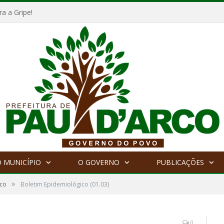
a a Gripe!
 MUNICÍPIO
O GOVERNO
PUBLICAÇÕES
»
ico
Boletim Epidemiológico (01.03)
0