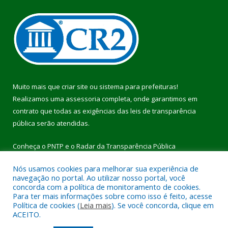
Muito mais que
criar site
ou
sistema para prefeituras
!
Realizamos uma
assessoria
completa, onde garantimos em
contrato que todas as exigências das
leis de transparência
pública
serão atendidas.
Conheça o
PNTP
e o
Radar da Transparência Pública
Nós usamos cookies para melhorar sua experiência de
navegação no portal. Ao utilizar nosso portal, você
concorda com a política de monitoramento de cookies.
Para ter mais informações sobre como isso é feito, acesse
Todos os direitos reservados a Prefeitura Municipal de Pau
Política de cookies (
Leia mais
). Se você concorda, clique em
D’Arco.
ACEITO.