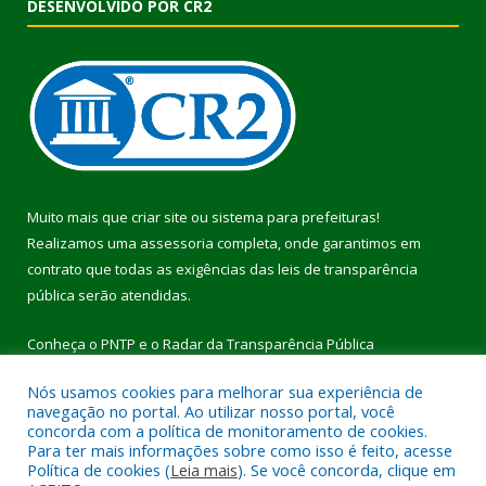
DESENVOLVIDO POR CR2
Muito mais que
criar site
ou
sistema para prefeituras
!
Realizamos uma
assessoria
completa, onde garantimos em
contrato que todas as exigências das
leis de transparência
pública
serão atendidas.
Conheça o
PNTP
e o
Radar da Transparência Pública
Nós usamos cookies para melhorar sua experiência de
navegação no portal. Ao utilizar nosso portal, você
concorda com a política de monitoramento de cookies.
Para ter mais informações sobre como isso é feito, acesse
Todos os direitos reservados a Prefeitura Municipal de Pau
Política de cookies (
Leia mais
). Se você concorda, clique em
D’Arco.