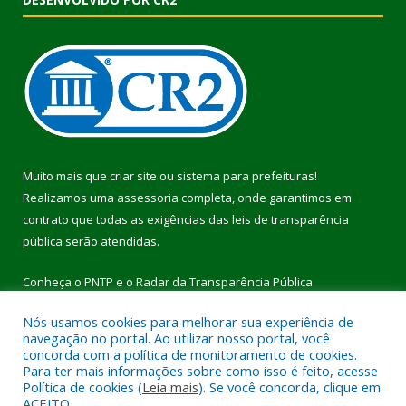
Muito mais que
criar site
ou
sistema para prefeituras
!
Realizamos uma
assessoria
completa, onde garantimos em
contrato que todas as exigências das
leis de transparência
pública
serão atendidas.
Conheça o
PNTP
e o
Radar da Transparência Pública
Nós usamos cookies para melhorar sua experiência de
navegação no portal. Ao utilizar nosso portal, você
concorda com a política de monitoramento de cookies.
Para ter mais informações sobre como isso é feito, acesse
Todos os direitos reservados a Prefeitura Municipal de Pau
Política de cookies (
Leia mais
). Se você concorda, clique em
D’Arco.
ACEITO.